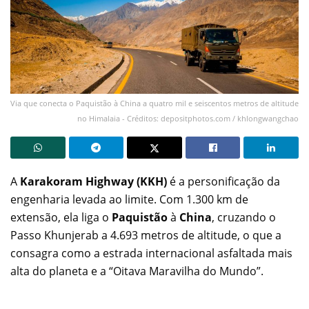
Via que conecta o Paquistão à China a quatro mil e seiscentos metros de altitude
no Himalaia - Créditos: depositphotos.com / khlongwangchao
A
Karakoram Highway (KKH)
é a personificação da
engenharia levada ao limite. Com 1.300 km de
extensão, ela liga o
Paquistão
à
China
, cruzando o
Passo Khunjerab a 4.693 metros de altitude, o que a
consagra como a estrada internacional asfaltada mais
alta do planeta e a “Oitava Maravilha do Mundo”.