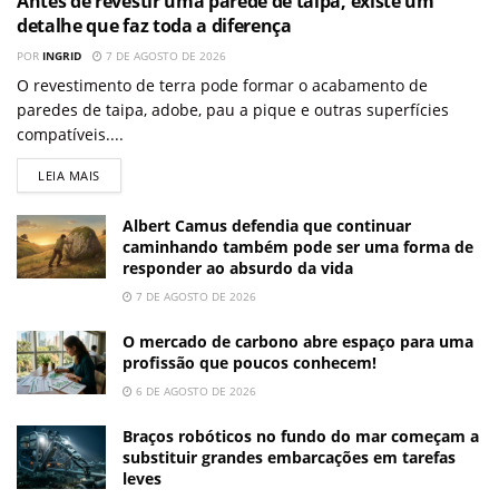
Antes de revestir uma parede de taipa, existe um
detalhe que faz toda a diferença
POR
INGRID
7 DE AGOSTO DE 2026
O revestimento de terra pode formar o acabamento de
paredes de taipa, adobe, pau a pique e outras superfícies
compatíveis....
LEIA MAIS
Albert Camus defendia que continuar
caminhando também pode ser uma forma de
responder ao absurdo da vida
7 DE AGOSTO DE 2026
O mercado de carbono abre espaço para uma
profissão que poucos conhecem!
6 DE AGOSTO DE 2026
Braços robóticos no fundo do mar começam a
substituir grandes embarcações em tarefas
leves