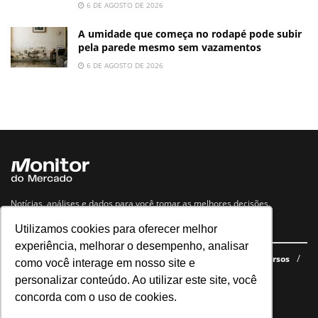
6 DE AGOSTO DE 2026
A umidade que começa no rodapé pode subir
pela parede mesmo sem vazamentos
6 DE AGOSTO DE 2026
Notícias, análises e dados para você tomar as melhores decisões.
Utilizamos cookies para oferecer melhor
Navegue no site
experiência, melhorar o desempenho, analisar
Últimas notícias
Quem somos
E-books gratuitos
Cursos
como você interage em nosso site e
Política de privacidade
personalizar conteúdo. Ao utilizar este site, você
concorda com o uso de cookies.
Siga nossas redes