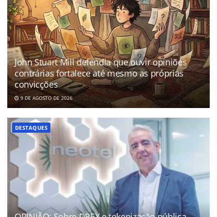
John Stuart Mill defendia que ouvir opiniões
contrárias fortalece até mesmo as próprias
convicções
9 DE AGOSTO DE 2026
DESTAQUES
OPINIÃO: Sobre DREX e tokenização pública,