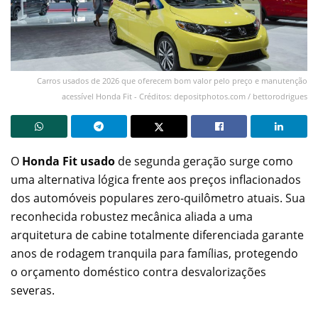
Carros usados de 2026 que oferecem bom valor pelo preço e manutenção
acessível Honda Fit - Créditos: depositphotos.com / bettorodrigues
O
Honda Fit usado
de segunda geração surge como
uma alternativa lógica frente aos preços inflacionados
dos automóveis populares zero-quilômetro atuais. Sua
reconhecida robustez mecânica aliada a uma
arquitetura de cabine totalmente diferenciada garante
anos de rodagem tranquila para famílias, protegendo
o orçamento doméstico contra desvalorizações
severas.