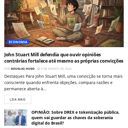
ECONOMIA
John Stuart Mill defendia que ouvir opiniões
contrárias fortalece até mesmo as próprias convicções
POR
DOUGLAS HUGO
9 DE AGOSTO DE 2026
Destaques Para John Stuart Mill, uma convicção se torna mais
consciente quando enfrenta objeções, compara razões e
permanece aberta à...
LEIA MAIS
OPINIÃO: Sobre DREX e tokenização pública,
quem vai guardar as chaves da soberania
digital do Brasil?