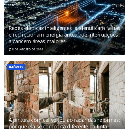
Redes elétricas inteligentes já identificam falhas
e redirecionam energia antes que interrupções
alcancem áreas maiores
8 DE AGOSTO DE 2026
IMÓVEIS
A pintura com cal voltou ao radar das reformas:
por que ela se comporta diferente da tinta