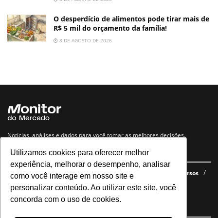
O desperdício de alimentos pode tirar mais de
R$ 5 mil do orçamento da família!
8 DE AGOSTO DE 2026
Notícias, análises e dados para você tomar as melhores decisões.
Utilizamos cookies para oferecer melhor
Navegue no site
experiência, melhorar o desempenho, analisar
Últimas notícias
Quem somos
E-books gratuitos
Cursos
como você interage em nosso site e
Política de privacidade
personalizar conteúdo. Ao utilizar este site, você
concorda com o uso de cookies.
Siga nossas redes