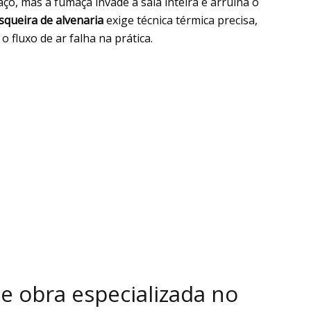
o, mas a fumaça invade a sala inteira e arruína o
squeira de alvenaria
exige técnica térmica precisa,
 fluxo de ar falha na prática.
e obra especializada no