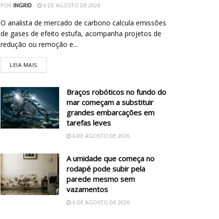
POR
INGRID
6 DE AGOSTO DE 2026
O analista de mercado de carbono calcula emissões
de gases de efeito estufa, acompanha projetos de
redução ou remoção e...
LEIA MAIS
Braços robóticos no fundo do
mar começam a substituir
grandes embarcações em
tarefas leves
6 DE AGOSTO DE 2026
A umidade que começa no
rodapé pode subir pela
parede mesmo sem
vazamentos
6 DE AGOSTO DE 2026