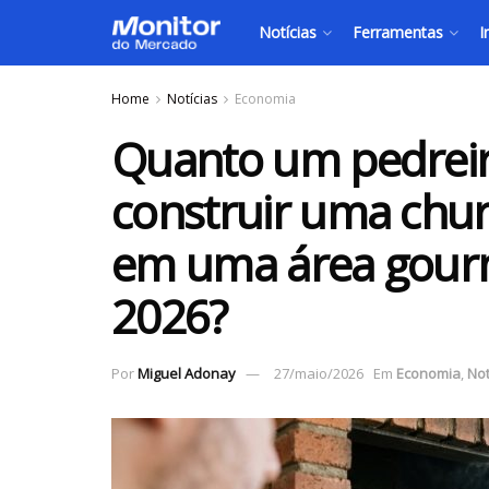
Notícias
Ferramentas
I
Home
Notícias
Economia
Quanto um pedreir
construir uma chur
em uma área gour
2026?
Por
Miguel Adonay
27/maio/2026
Em
Economia
,
Not