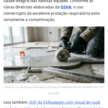
saúde integral das valiosas equipes. Conforme as
claras diretrizes elaboradas da
OSHA
, o uso
ininterrupto de excelente proteção respiratória evita
seriamente a contaminação.
Quanto um azulejista cobra para assentar porcelanato em um banheiro de 5 m²
em 2026?
Leia também:
SUV da Volkswagen com visual de cupê