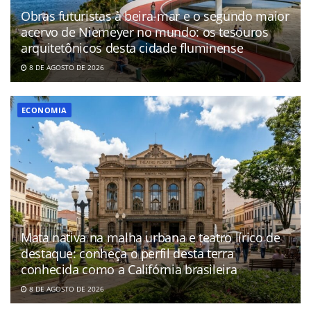
Obras futuristas à beira-mar e o segundo maior
acervo de Niemeyer no mundo: os tesouros
arquitetônicos desta cidade fluminense
8 DE AGOSTO DE 2026
ECONOMIA
Mata nativa na malha urbana e teatro lírico de
destaque: conheça o perfil desta terra
conhecida como a Califórnia brasileira
8 DE AGOSTO DE 2026