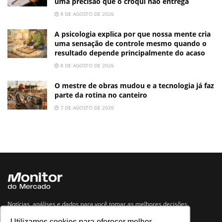
uma precisão que o croqui não entrega
8 DE AGOSTO DE 2026
A psicologia explica por que nossa mente cria
uma sensação de controle mesmo quando o
resultado depende principalmente do acaso
8 DE AGOSTO DE 2026
O mestre de obras mudou e a tecnologia já faz
parte da rotina no canteiro
7 DE AGOSTO DE 2026
Notícias, análises e dados para você tomar as melhores decisões.
Utilizamos cookies para oferecer melhor