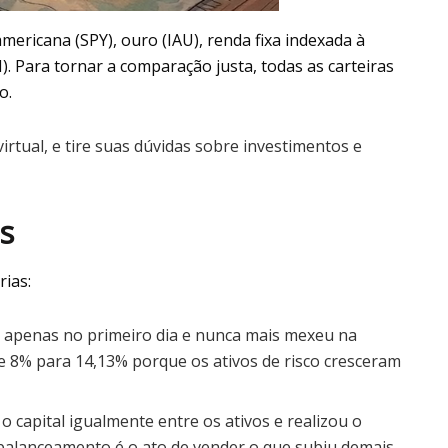
americana (SPY), ouro (IAU), renda fixa indexada à
I). Para tornar a comparação justa, todas as carteiras
o.
irtual, e tire suas dúvidas sobre investimentos e
s
rias:
o apenas no primeiro dia e nunca mais mexeu na
u de 8% para 14,13% porque os ativos de risco cresceram
 o capital igualmente entre os ativos e realizou o
ebalanceamento é o ato de vender o que subiu demais