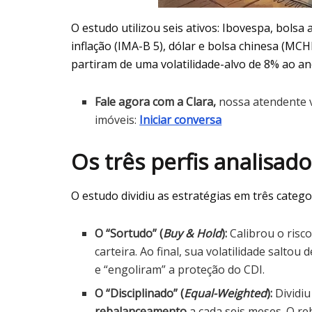
O estudo utilizou seis ativos: Ibovespa, bolsa 
inflação (IMA-B 5), dólar e bolsa chinesa (MCH
partiram de uma volatilidade-alvo de 8% ao an
Fale agora com a Clara,
nossa atendente v
imóveis:
Iniciar conversa
Os três perfis analisado
O estudo dividiu as estratégias em três catego
O “Sortudo” (
Buy & Hold
):
Calibrou o risc
carteira. Ao final, sua volatilidade salto
e “engoliram” a proteção do CDI.
O “Disciplinado” (
Equal-Weighted
):
Dividiu
rebalanceamento
a cada seis meses. O r