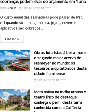
cobranças podem levar do orçamento em 1 ano
POR
INGRID
8 DE AGOSTO DE 2026
O custo anual das assinaturas pode passar de R$ 5
mil quando streaming, música, jogos, nuvem e
aplicativos são cobrados...
LEIA MAIS
Obras futuristas à beira-mar e
o segundo maior acervo de
Niemeyer no mundo: os
tesouros arquitetônicos desta
cidade fluminense
8 DE AGOSTO DE 2026
Mata nativa na malha urbana e
teatro lírico de destaque:
conheça o perfil desta terra
conhecida como a Califórnia