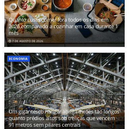
Quanto custa comer fora todos os dias em
2026 comparado a cozinhar em casa durante 1
mês
7 DE AGOSTO DE 2026
ECONOMIA
Um gigantesco hangar abriga aviões tão longos
quanto prédios altos sob treliças que vencem
91 metros sem pilares centrais