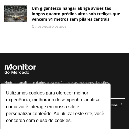
Um gigantesco hangar abriga aviões tão
longos quanto prédios altos sob treliças que
vencem 91 metros sem pilares centrais
7 DE AGOSTO DE 2026
Notícias, análises e dados para você tomar as melhores decisões.
Utilizamos cookies para oferecer melhor
Navegue no site
experiência, melhorar o desempenho, analisar
Últimas notícias
Quem somos
E-books gratuitos
Cursos
como você interage em nosso site e
Política de privacidade
personalizar conteúdo. Ao utilizar este site, você
concorda com o uso de cookies.
Siga nossas redes