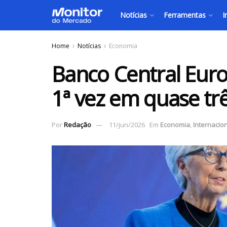
Notícias
Ferramentas
I
Home
Notícias
Economia
Banco Central Euro
1ª vez em quase tr
Por
Redação
11/jun/2026
Em
Economia
,
Internacio