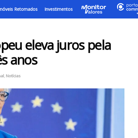
móveis Retomados
Investimentos
peu eleva juros pela
ês anos
nal
,
Notícias