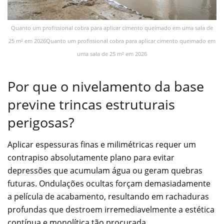
Quanto um profissional cobra para aplicar cimento queimado em uma sala de
25 m² em 2026Quanto um profissional cobra para aplicar cimento queimado em
uma sala de 25 m² em 2026
Por que o nivelamento da base
previne trincas estruturais
perigosas?
Aplicar espessuras finas e milimétricas requer um
contrapiso absolutamente plano para evitar
depressões que acumulam água ou geram quebras
futuras. Ondulações ocultas forçam demasiadamente
a película de acabamento, resultando em rachaduras
profundas que destroem irremediavelmente a estética
contínua e monolítica tão procurada.