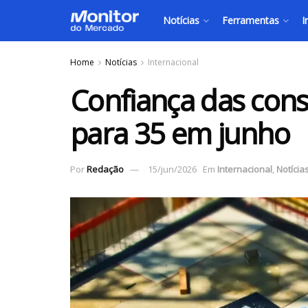
Notícias
Ferramentas
I
Home
Notícias
Internacional
Confiança das cons
para 35 em junho
Por
Redação
15/jun/2026
Em
Internacional
,
Notícia