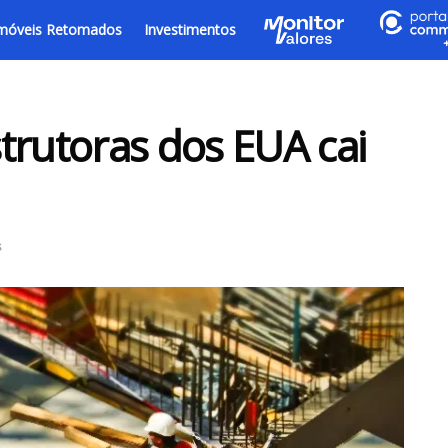
móveis Retomados
Investimentos
trutoras dos EUA cai
s