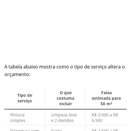
A tabela abaixo mostra como o tipo de serviço altera o
orçamento:
O que
Faixa
Tipo de
costuma
estimada para
serviço
incluir
50 m²
Pintura
Limpeza leve
R$ 3.000 a R$
simples
e 2 demãos
6.500
Repintura com
Furos,
R$ 4.500 a R$