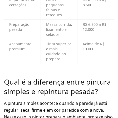
correções
pequenas
8.500
falhas e
retoques
Preparação
Massa corrida,
R$ 6.500 a R$
pesada
lixamento e
12.000
selador
Acabamento
Tinta superior
Acima de R$
premium
e mais
10.000
cuidado no
preparo
Qual é a diferença entre pintura
simples e repintura pesada?
A pintura simples acontece quando a parede já está
regular, seca, firme e em cor parecida com a nova.
Nesse caso, o pintor prepara o ambiente, protege piso