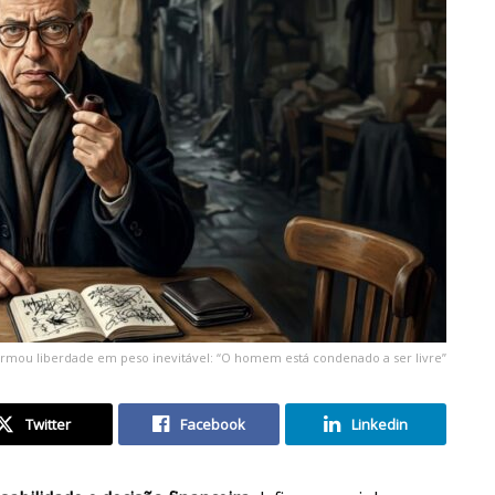
sformou liberdade em peso inevitável: “O homem está condenado a ser livre”
Twitter
Facebook
Linkedin