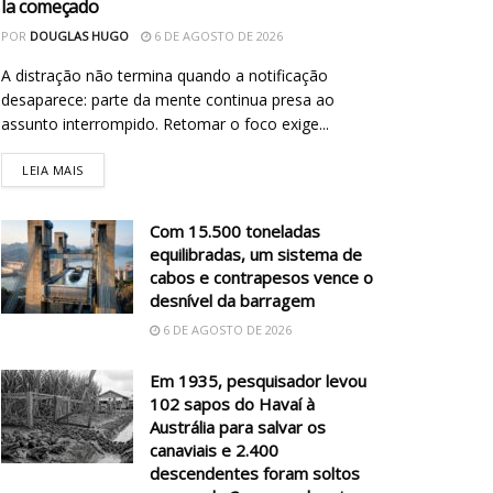
la começado
POR
DOUGLAS HUGO
6 DE AGOSTO DE 2026
A distração não termina quando a notificação
desaparece: parte da mente continua presa ao
assunto interrompido. Retomar o foco exige...
LEIA MAIS
Com 15.500 toneladas
equilibradas, um sistema de
cabos e contrapesos vence o
desnível da barragem
6 DE AGOSTO DE 2026
Em 1935, pesquisador levou
102 sapos do Havaí à
Austrália para salvar os
canaviais e 2.400
descendentes foram soltos