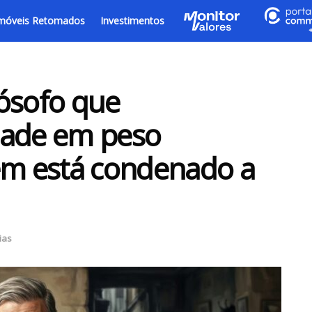
móveis Retomados
Investimentos
lósofo que
dade em peso
em está condenado a
ias