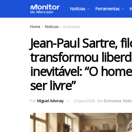
Notícias
Ferramentas
I
Home
Notícias
Economia
Jean-Paul Sartre, fi
transformou liber
inevitável: “O hom
ser livre”
Por
Miguel Adonay
21/jun/2026
Em
Economia
,
Notíc