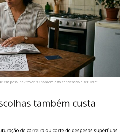
ade em peso inevitável: “O homem está condenado a ser livre”
escolhas também custa
uturação de carreira ou corte de despesas supérfluas