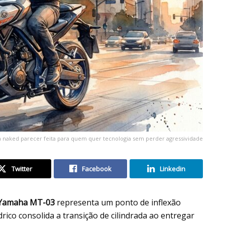
a naked parecer feita para quem quer tecnologia sem perder agressividade
Twitter
Facebook
Linkedin
Yamaha MT-03
representa um ponto de inflexão
drico consolida a transição de cilindrada ao entregar