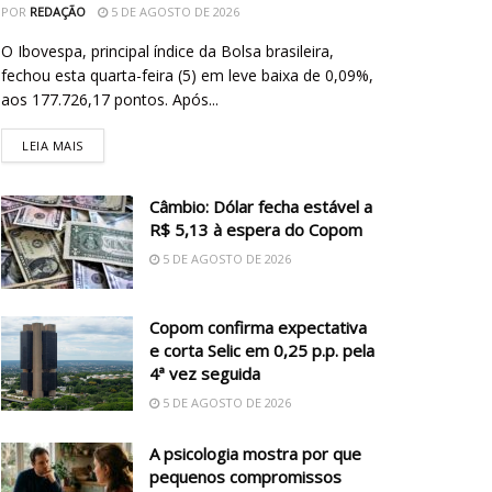
POR
REDAÇÃO
5 DE AGOSTO DE 2026
O Ibovespa, principal índice da Bolsa brasileira,
fechou esta quarta-feira (5) em leve baixa de 0,09%,
aos 177.726,17 pontos. Após...
LEIA MAIS
Câmbio: Dólar fecha estável a
R$ 5,13 à espera do Copom
5 DE AGOSTO DE 2026
Copom confirma expectativa
e corta Selic em 0,25 p.p. pela
4ª vez seguida
5 DE AGOSTO DE 2026
A psicologia mostra por que
pequenos compromissos