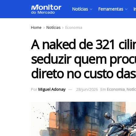
Notícias
Ferramentas
I
Home
Notícias
Economia
A naked de 321 cili
seduzir quem proc
direto no custo da
Por
Miguel Adonay
28/jun/2026
Em
Economia
,
Notíc