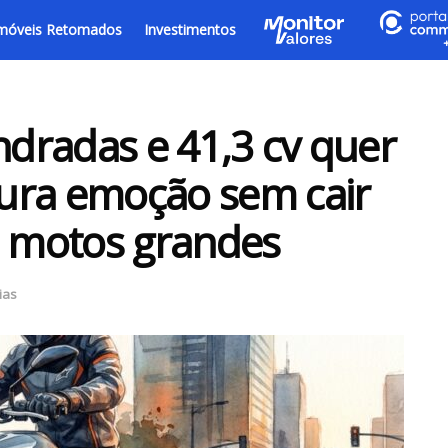
móveis Retomados
Investimentos
ndradas e 41,3 cv quer
ura emoção sem cair
s motos grandes
ias