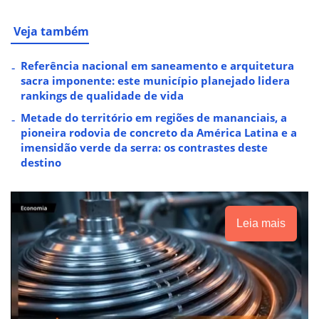
Veja também
Referência nacional em saneamento e arquitetura
sacra imponente: este município planejado lidera
rankings de qualidade de vida
Metade do território em regiões de mananciais, a
pioneira rodovia de concreto da América Latina e a
imensidão verde da serra: os contrastes deste
destino
Leia mais