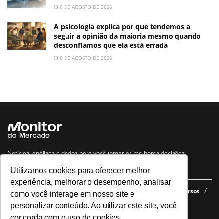
6 DE AGOSTO DE 2026
A psicologia explica por que tendemos a
seguir a opinião da maioria mesmo quando
desconfiamos que ela está errada
6 DE AGOSTO DE 2026
Notícias, análises e dados para você tomar as melhores decisões.
Utilizamos cookies para oferecer melhor
Navegue no site
experiência, melhorar o desempenho, analisar
Últimas notícias
Quem somos
E-books gratuitos
Cursos
como você interage em nosso site e
Política de privacidade
personalizar conteúdo. Ao utilizar este site, você
concorda com o uso de cookies.