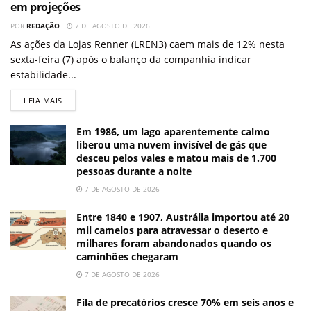
em projeções
POR
REDAÇÃO
7 DE AGOSTO DE 2026
As ações da Lojas Renner (LREN3) caem mais de 12% nesta
sexta-feira (7) após o balanço da companhia indicar
estabilidade...
LEIA MAIS
Em 1986, um lago aparentemente calmo
liberou uma nuvem invisível de gás que
desceu pelos vales e matou mais de 1.700
pessoas durante a noite
7 DE AGOSTO DE 2026
Entre 1840 e 1907, Austrália importou até 20
mil camelos para atravessar o deserto e
milhares foram abandonados quando os
caminhões chegaram
7 DE AGOSTO DE 2026
Fila de precatórios cresce 70% em seis anos e