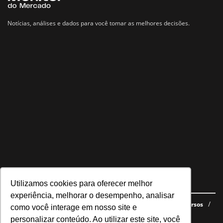
Notícias, análises e dados para você tomar as melhores decisões.
Utilizamos cookies para oferecer melhor
Navegue no site
experiência, melhorar o desempenho, analisar
Últimas notícias
Quem somos
E-books gratuitos
Cursos
como você interage em nosso site e
Política de privacidade
personalizar conteúdo. Ao utilizar este site, você