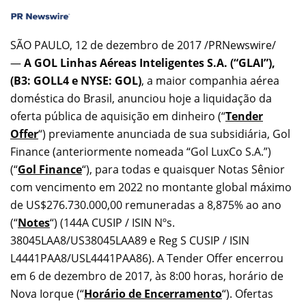
SÃO PAULO, 12 de dezembro de 2017 /PRNewswire/
—
A GOL Linhas Aéreas Inteligentes S.A. (“GLAI”),
(B3: GOLL4 e NYSE: GOL)
, a maior companhia aérea
doméstica do Brasil, anunciou hoje a liquidação da
oferta pública de aquisição em dinheiro (“
Tender
Offer
“) previamente anunciada de sua subsidiária, Gol
Finance (anteriormente nomeada “Gol LuxCo S.A.”)
(“
Gol Finance
“), para todas e quaisquer Notas Sênior
com vencimento em 2022 no montante global máximo
de
US$276.730.000,00
remuneradas a 8,875% ao ano
(“
Notes
“) (144A CUSIP / ISIN Nºs.
38045LAA8/US38045LAA89 e Reg S CUSIP / ISIN
L4441PAA8/USL4441PAA86). A Tender Offer encerrou
em 6 de dezembro de 2017, às 8:00 horas, horário de
Nova Iorque (“
Horário de Encerramento
“). Ofertas