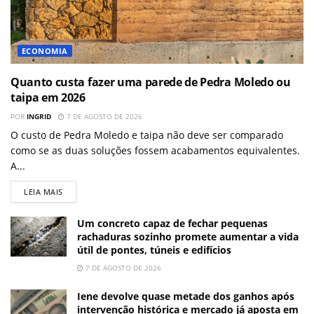
ECONOMIA
Quanto custa fazer uma parede de Pedra Moledo ou
taipa em 2026
POR
INGRID
7 DE AGOSTO DE 2026
O custo de Pedra Moledo e taipa não deve ser comparado
como se as duas soluções fossem acabamentos equivalentes.
A...
LEIA MAIS
Um concreto capaz de fechar pequenas
rachaduras sozinho promete aumentar a vida
útil de pontes, túneis e edifícios
7 DE AGOSTO DE 2026
Iene devolve quase metade dos ganhos após
intervenção histórica e mercado já aposta em