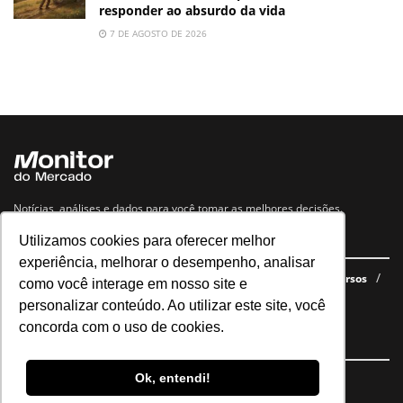
responder ao absurdo da vida
7 DE AGOSTO DE 2026
Notícias, análises e dados para você tomar as melhores decisões.
Utilizamos cookies para oferecer melhor
Navegue no site
experiência, melhorar o desempenho, analisar
Últimas notícias
Quem somos
E-books gratuitos
Cursos
como você interage em nosso site e
Política de privacidade
personalizar conteúdo. Ao utilizar este site, você
concorda com o uso de cookies.
Siga nossas redes
Ok, entendi!