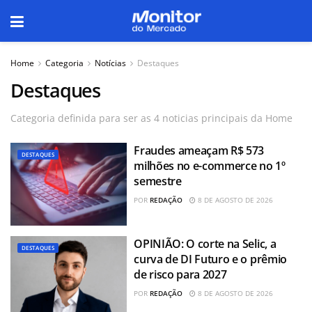
Home
Categoria
Notícias
Destaques
Destaques
Categoria definida para ser as 4 noticias principais da Home
Fraudes ameaçam R$ 573
DESTAQUES
milhões no e-commerce no 1º
semestre
POR
REDAÇÃO
8 DE AGOSTO DE 2026
OPINIÃO: O corte na Selic, a
DESTAQUES
curva de DI Futuro e o prêmio
de risco para 2027
POR
REDAÇÃO
8 DE AGOSTO DE 2026