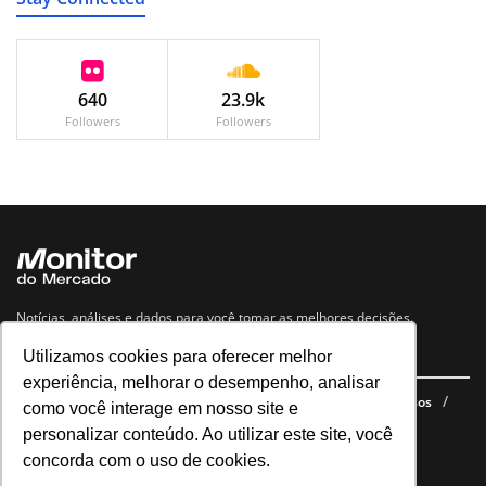
640
23.9k
Followers
Followers
Notícias, análises e dados para você tomar as melhores decisões.
Utilizamos cookies para oferecer melhor
Navegue no site
experiência, melhorar o desempenho, analisar
Últimas notícias
Quem somos
E-books gratuitos
Cursos
como você interage em nosso site e
Política de privacidade
personalizar conteúdo. Ao utilizar este site, você
concorda com o uso de cookies.
Siga nossas redes