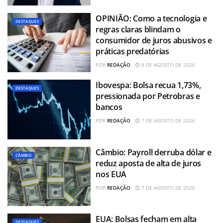
OPINIÃO: Como a tecnologia e
DESTAQUES
regras claras blindam o
consumidor de juros abusivos e
práticas predatórias
POR
REDAÇÃO
8 DE AGOSTO DE 2026
Ibovespa: Bolsa recua 1,73%,
DESTAQUES
pressionada por Petrobras e
bancos
POR
REDAÇÃO
7 DE AGOSTO DE 2026
Câmbio: Payroll derruba dólar e
CÂMBIO
reduz aposta de alta de juros
nos EUA
POR
REDAÇÃO
7 DE AGOSTO DE 2026
EUA: Bolsas fecham em alta
DESTAQUES