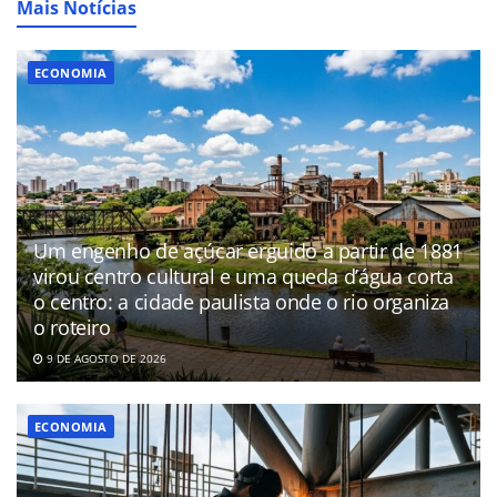
Mais Notícias
ECONOMIA
Um engenho de açúcar erguido a partir de 1881
virou centro cultural e uma queda d’água corta
o centro: a cidade paulista onde o rio organiza
o roteiro
9 DE AGOSTO DE 2026
ECONOMIA