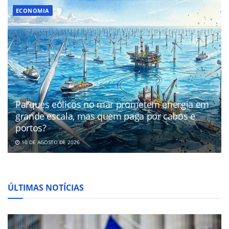
ECONOMIA
Parques eólicos no mar prometem energia em
grande escala, mas quem paga por cabos e
portos?
10 DE AGOSTO DE 2026
ÚLTIMAS NOTÍCIAS