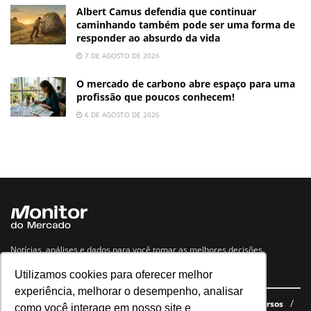
Albert Camus defendia que continuar
caminhando também pode ser uma forma de
responder ao absurdo da vida
7 DE AGOSTO DE 2026
O mercado de carbono abre espaço para uma
profissão que poucos conhecem!
6 DE AGOSTO DE 2026
Notícias, análises e dados para você tomar as melhores decisões.
Utilizamos cookies para oferecer melhor
Navegue no site
experiência, melhorar o desempenho, analisar
Últimas notícias
Quem somos
E-books gratuitos
Cursos
como você interage em nosso site e