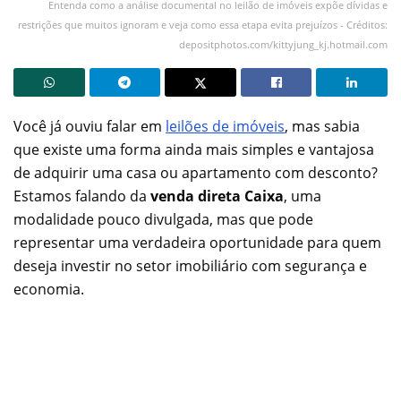
Entenda como a análise documental no leilão de imóveis expõe dívidas e
restrições que muitos ignoram e veja como essa etapa evita prejuízos - Créditos:
depositphotos.com/kittyjung_kj.hotmail.com
Você já ouviu falar em
leilões de imóveis
, mas sabia
que existe uma forma ainda mais simples e vantajosa
de adquirir uma casa ou apartamento com desconto?
Estamos falando da
venda direta Caixa
, uma
modalidade pouco divulgada, mas que pode
representar uma verdadeira oportunidade para quem
deseja investir no setor imobiliário com segurança e
economia.