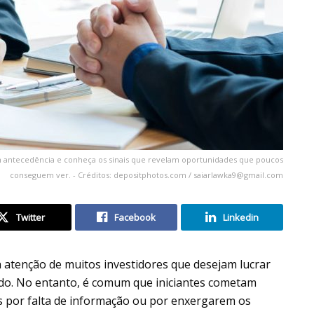
om antecedência e conheça os sinais que revelam oportunidades que poucos
conseguem ver. - Créditos: depositphotos.com /
saiarlawka9@gmail.com
Twitter
Facebook
Linkedin
atenção de muitos investidores que desejam lucrar
do. No entanto, é comum que iniciantes cometam
s por falta de informação ou por enxergarem os