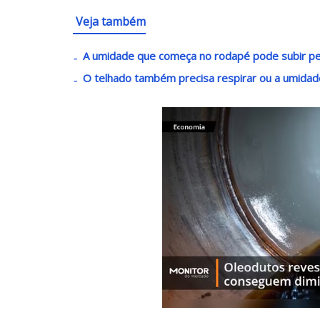
Veja também
A umidade que começa no rodapé pode subir 
O telhado também precisa respirar ou a umidad