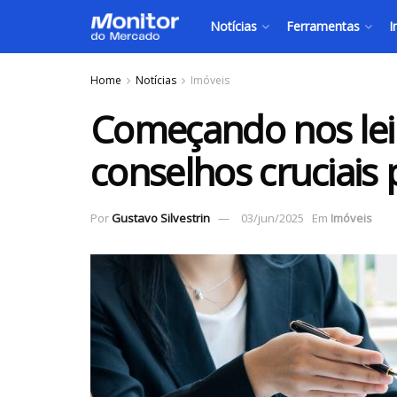
Notícias
Ferramentas
I
Home
Notícias
Imóveis
Começando nos leil
conselhos cruciais p
Por
Gustavo Silvestrin
03/jun/2025
Em
Imóveis