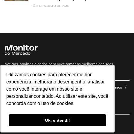
8 DE AGOSTO DE 2026
Notícias, análises e dados para você tomar as melhores decisões.
Utilizamos cookies para oferecer melhor
Navegue no site
experiência, melhorar o desempenho, analisar
Últimas notícias
Quem somos
E-books gratuitos
Cursos
como você interage em nosso site e
Política de privacidade
personalizar conteúdo. Ao utilizar este site, você
concorda com o uso de cookies.
Siga nossas redes
Ok, entendi!