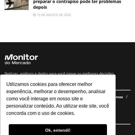
preparar o contrapiso pode ter problemas
depois
10 DE AGOSTO DE 2026
Notícias, análises e dados para você tomar as melhores decisões.
Utilizamos cookies para oferecer melhor
Navegue no site
experiência, melhorar o desempenho, analisar
Últimas notícias
Quem somos
E-books gratuitos
Cursos
como você interage em nosso site e
Política de privacidade
personalizar conteúdo. Ao utilizar este site, você
concorda com o uso de cookies.
Siga nossas redes
Ok, entendi!