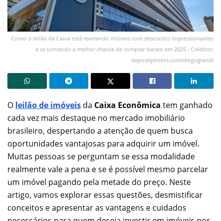
Como o leilão da Caixa está revelando imóveis com descontos impressionantes
e se tornando a melhor chance de comprar barato em 2025 - Créditos:
depositphotos.com/diegograndi
O
leilão de imóveis
da
Caixa Econômica
tem ganhado
cada vez mais destaque no mercado imobiliário
brasileiro, despertando a atenção de quem busca
oportunidades vantajosas para adquirir um imóvel.
Muitas pessoas se perguntam se essa modalidade
realmente vale a pena e se é possível mesmo parcelar
um imóvel pagando pela metade do preço. Neste
artigo, vamos explorar essas questões, desmistificar
conceitos e apresentar as vantagens e cuidados
necessários para quem deseja investir em imóveis por