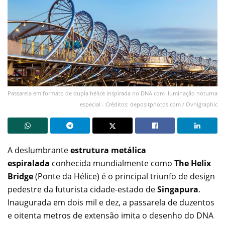
Passarela em formato de dupla hélice inspirada no DNA com iluminação noturna
especial - Créditos: depositphotos.com / Ovnigraphic
A deslumbrante
estrutura metálica
espiralada
conhecida mundialmente como
The Helix
Bridge
(Ponte da Hélice) é o principal triunfo de design
pedestre da futurista cidade-estado de
Singapura
.
Inaugurada em dois mil e dez, a passarela de duzentos
e oitenta metros de extensão imita o desenho do DNA