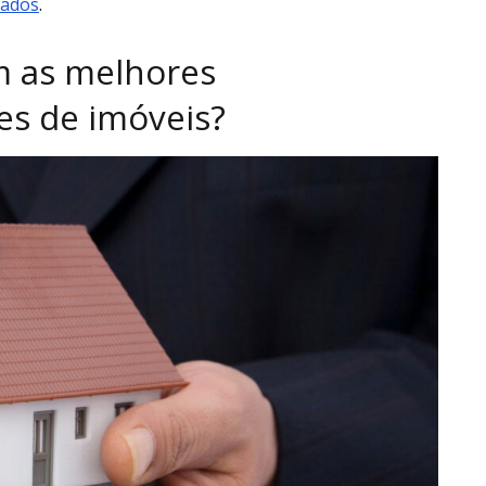
mados
.
m as melhores
es de imóveis?