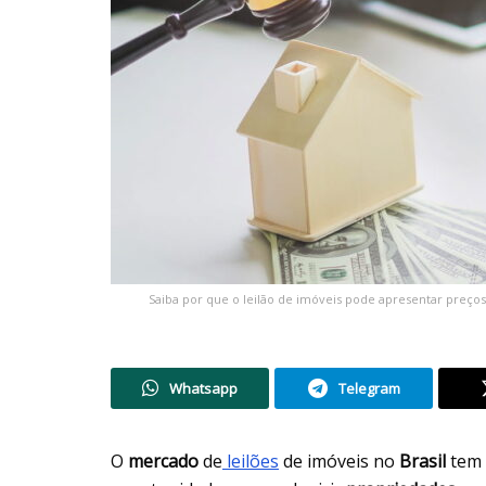
Saiba por que o leilão de imóveis pode apresentar preços
Whatsapp
Telegram
O
mercado
de
leilões
de imóveis no
Brasil
tem 