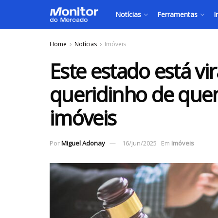
Notícias
Ferramentas
I
Home
Notícias
Imóveis
Este estado está v
queridinho de quem
imóveis
Por
Miguel Adonay
16/jun/2025
Em
Imóveis