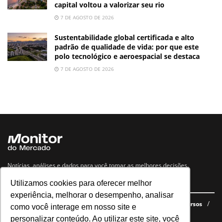
capital voltou a valorizar seu rio
7 DE AGOSTO DE 2026
Sustentabilidade global certificada e alto
padrão de qualidade de vida: por que este
polo tecnológico e aeroespacial se destaca
7 DE AGOSTO DE 2026
Notícias, análises e dados para você tomar as melhores decisões.
Utilizamos cookies para oferecer melhor
Navegue no site
experiência, melhorar o desempenho, analisar
Últimas notícias
Quem somos
E-books gratuitos
Cursos
como você interage em nosso site e
Política de privacidade
personalizar conteúdo. Ao utilizar este site, você