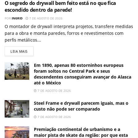
O segredo do drywall bem feito está no que fica
escondido dentro da parede!
POR
INGRID
7 DE AGOSTO DE 2026
O montador de drywall interpreta projetos, transfere medidas
para a obra e monta paredes, forros e revestimentos com
perfis metálicos...
LEIA MAIS
Em 1890, apenas 80 estorninhos europeus
foram soltos no Central Park e seus
descendentes conseguiram avançar do Alasca
até o México
7 DE AGOSTO DE 2026
Steel Frame e drywall parecem iguais, mas o
custo não pode ser comparado
7 DE AGOSTO DE 2026
Premiação continental de urbanismo e a
maior pista de skate da região: por que esta