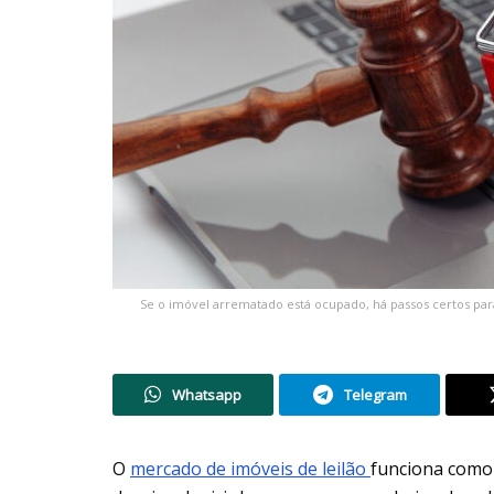
Se o imóvel arrematado está ocupado, há passos certos para 
Whatsapp
Telegram
O
mercado de imóveis de leilão
funciona como 