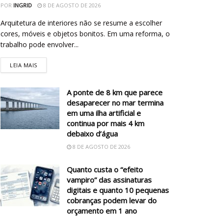
POR
INGRID
8 DE AGOSTO DE 2026
Arquitetura de interiores não se resume a escolher
cores, móveis e objetos bonitos. Em uma reforma, o
trabalho pode envolver...
LEIA MAIS
A ponte de 8 km que parece
desaparecer no mar termina
em uma ilha artificial e
continua por mais 4 km
debaixo d’água
8 DE AGOSTO DE 2026
Quanto custa o “efeito
vampiro” das assinaturas
digitais e quanto 10 pequenas
cobranças podem levar do
orçamento em 1 ano