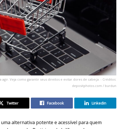
agir. Veja como garantir seus direitos e evitar dores de cabeça. - Créditos:
depositphotos.com / burdun
Twitter
Facebook
Linkedin
uma alternativa potente e acessível para quem