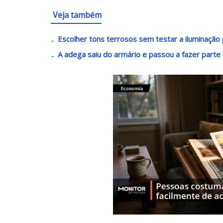
Veja também
Escolher tons terrosos sem testar a iluminaçã
A adega saiu do armário e passou a fazer parte