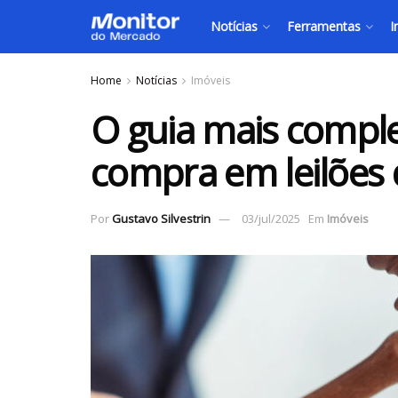
Notícias
Ferramentas
I
Home
Notícias
Imóveis
O guia mais comple
compra em leilões 
Por
Gustavo Silvestrin
03/jul/2025
Em
Imóveis