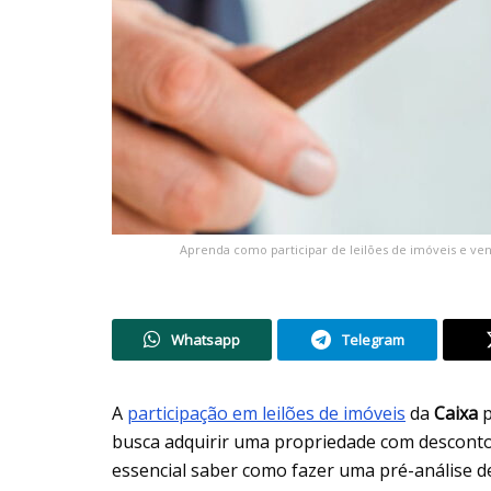
Aprenda como participar de leilões de imóveis e vend
Whatsapp
Telegram
A
participação em leilões de imóveis
da
Caixa
busca adquirir uma propriedade com desconto s
essencial saber como fazer uma pré-análise de 