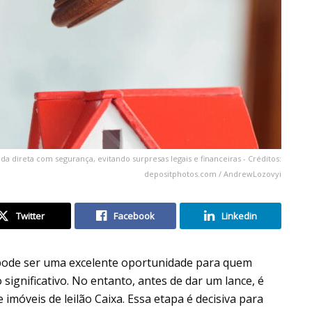
a direta com segurança, evitando surpresas legais e financeiras - Créditos:
depositphotos.com / AndrewLozovyi
Twitter
Facebook
Linkedin
pode ser uma excelente oportunidade para quem
ignificativo. No entanto, antes de dar um lance, é
imóveis de leilão Caixa. Essa etapa é decisiva para