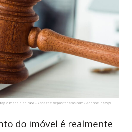
ptop e modelo de casa – Créditos: depositphotos.com / AndrewLozovyi
nto do imóvel é realmente