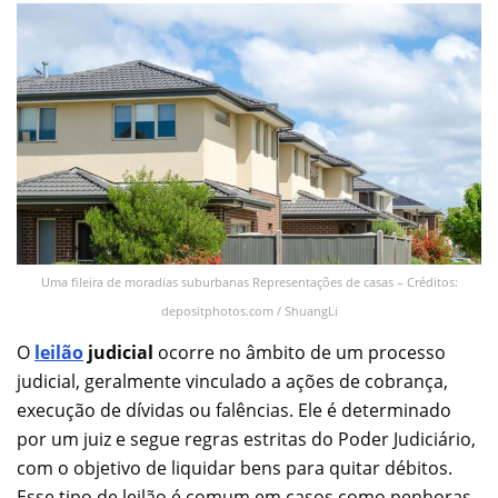
Uma fileira de moradias suburbanas Representações de casas – Créditos:
depositphotos.com / ShuangLi
O
leilão
judicial
ocorre no âmbito de um processo
judicial, geralmente vinculado a ações de cobrança,
execução de dívidas ou falências. Ele é determinado
por um juiz e segue regras estritas do Poder Judiciário,
com o objetivo de liquidar bens para quitar débitos.
Esse tipo de leilão é comum em casos como penhoras,