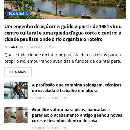
ECONOMIA
Um engenho de açúcar erguido a partir de 1881 virou
centro cultural e uma queda d’água corta o centro: a
cidade paulista onde o rio organiza o roteiro
POR
ANA
9 DE AGOSTO DE 2026
Quase toda cidade do interior paulista deu as costas para o
próprio rio, empurrando avenidas e fundos de quintal para...
LEIA MAIS
A profissão que combina soldagem, técnicas
de escalada e trabalho em altura
9 DE AGOSTO DE 2026
Granilite voltou para pisos, bancadas e
paredes: o acabamento antigo ganhou novas
cores e desenhos dentro de casa
9 DE AGOSTO DE 2026