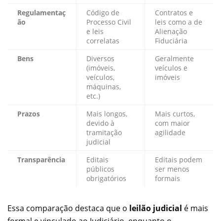
Regulamentaç
Código de
Contratos e
ão
Processo Civil
leis como a de
e leis
Alienação
correlatas
Fiduciária
Bens
Diversos
Geralmente
(imóveis,
veículos e
veículos,
imóveis
máquinas,
etc.)
Prazos
Mais longos,
Mais curtos,
devido à
com maior
tramitação
agilidade
judicial
Transparência
Editais
Editais podem
públicos
ser menos
obrigatórios
formais
Essa comparação destaca que o
leilão judicial
é mais
formal e vinculado ao Judiciário, enquanto o