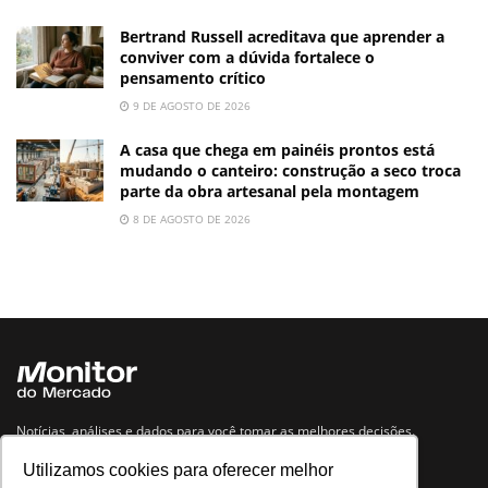
Bertrand Russell acreditava que aprender a
conviver com a dúvida fortalece o
pensamento crítico
9 DE AGOSTO DE 2026
A casa que chega em painéis prontos está
mudando o canteiro: construção a seco troca
parte da obra artesanal pela montagem
8 DE AGOSTO DE 2026
Notícias, análises e dados para você tomar as melhores decisões.
Utilizamos cookies para oferecer melhor
Navegue no site