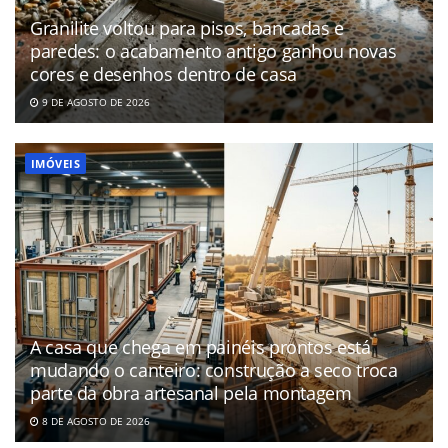
Granilite voltou para pisos, bancadas e
paredes: o acabamento antigo ganhou novas
cores e desenhos dentro de casa
9 DE AGOSTO DE 2026
IMÓVEIS
A casa que chega em painéis prontos está
mudando o canteiro: construção a seco troca
parte da obra artesanal pela montagem
8 DE AGOSTO DE 2026