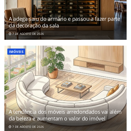
A adega saiu do armário e passou a fazer parte
da decoração da sala
7 DE AGOSTO DE 2026
IMÓVEIS
A tendência dos móveis arredondados vai além
da beleza e aumentam o valor do imóvel
7 DE AGOSTO DE 2026