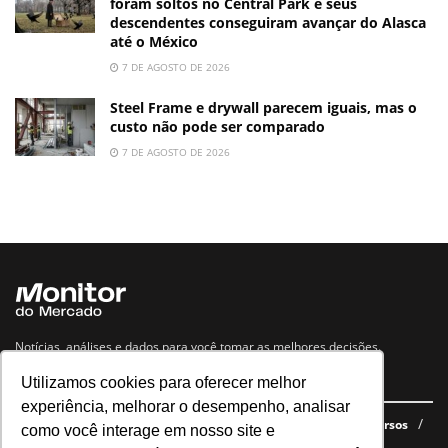
foram soltos no Central Park e seus
descendentes conseguiram avançar do Alasca
até o México
7 DE AGOSTO DE 2026
Steel Frame e drywall parecem iguais, mas o
custo não pode ser comparado
7 DE AGOSTO DE 2026
Notícias, análises e dados para você tomar as melhores decisões.
Utilizamos cookies para oferecer melhor
Navegue no site
experiência, melhorar o desempenho, analisar
Últimas notícias
Quem somos
E-books gratuitos
Cursos
como você interage em nosso site e
Política de privacidade