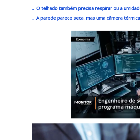
O telhado também precisa respirar ou a umidad
A parede parece seca, mas uma câmera térmica