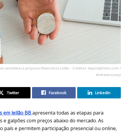
va candidatos a prejuízos financeiros Leilão - Créditos: depositphotos.com /
AndrewLozovyi
Twitter
Facebook
Linkedin
s em leilão BB
apresenta todas as etapas para
as e galpões com preços abaixo do mercado. As
 país e permitem participação presencial ou online,