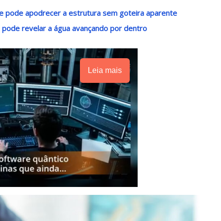
e pode apodrecer a estrutura sem goteira aparente
 pode revelar a água avançando por dentro
Leia mais