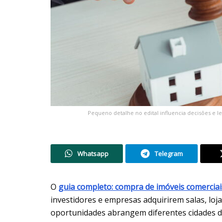
Pequeno detalhe no edital influencia decisões e le
Whatsapp
Telegram
O
guia completo: compra de imóveis comerciai
investidores e empresas adquirirem salas, loj
oportunidades abrangem diferentes cidades do