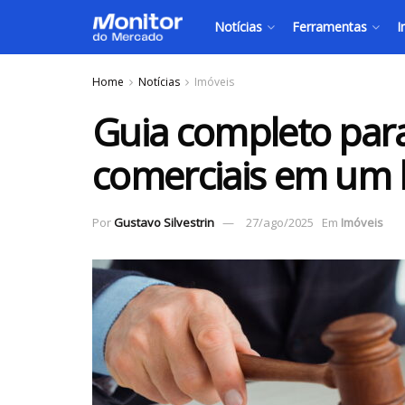
Notícias
Ferramentas
I
Home
Notícias
Imóveis
Guia completo par
comerciais em um l
Por
Gustavo Silvestrin
27/ago/2025
Em
Imóveis