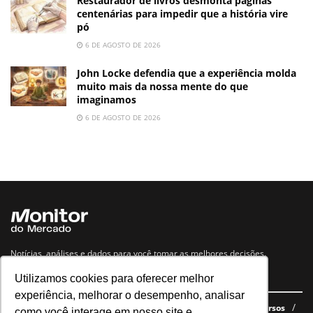
Restaurador de livros desmonta páginas
centenárias para impedir que a história vire
pó
6 DE AGOSTO DE 2026
John Locke defendia que a experiência molda
muito mais da nossa mente do que
imaginamos
6 DE AGOSTO DE 2026
Notícias, análises e dados para você tomar as melhores decisões.
Utilizamos cookies para oferecer melhor
Navegue no site
experiência, melhorar o desempenho, analisar
Últimas notícias
Quem somos
E-books gratuitos
Cursos
como você interage em nosso site e