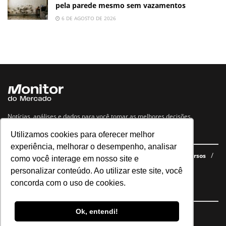
pela parede mesmo sem vazamentos
6 DE AGOSTO DE 2026
Notícias, análises e dados para você tomar as melhores decisões.
Utilizamos cookies para oferecer melhor
Navegue no site
experiência, melhorar o desempenho, analisar
Últimas notícias
Quem somos
E-books gratuitos
Cursos
como você interage em nosso site e
Política de privacidade
personalizar conteúdo. Ao utilizar este site, você
concorda com o uso de cookies.
Siga nossas redes
Ok, entendi!