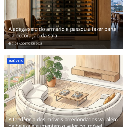
A adega saiu do armário e passou a fazer parte
da decoração da sala
7 DE AGOSTO DE 2026
IMÓVEIS
A tendência dos móveis arredondados vai além
da beleza e aumentam o valor do imóvel