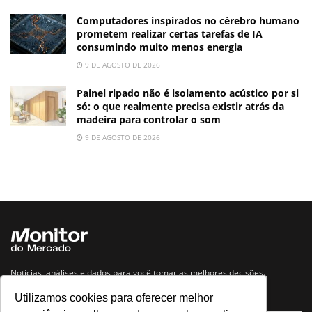
Computadores inspirados no cérebro humano
prometem realizar certas tarefas de IA
consumindo muito menos energia
9 DE AGOSTO DE 2026
Painel ripado não é isolamento acústico por si
só: o que realmente precisa existir atrás da
madeira para controlar o som
9 DE AGOSTO DE 2026
Notícias, análises e dados para você tomar as melhores decisões.
Utilizamos cookies para oferecer melhor
Navegue no site