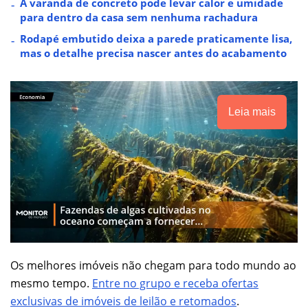
A varanda de concreto pode levar calor e umidade
para dentro da casa sem nenhuma rachadura
Rodapé embutido deixa a parede praticamente lisa,
mas o detalhe precisa nascer antes do acabamento
Leia mais
Os melhores imóveis não chegam para todo mundo ao
mesmo tempo.
Entre no grupo e receba ofertas
exclusivas de imóveis de leilão e retomados
.