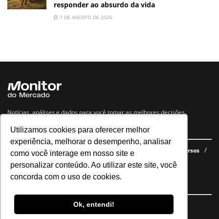
responder ao absurdo da vida
7 DE AGOSTO DE 2026
Notícias, análises e dados para você tomar as melhores decisões.
Utilizamos cookies para oferecer melhor
Navegue no site
experiência, melhorar o desempenho, analisar
Últimas notícias
Quem somos
E-books gratuitos
Cursos
como você interage em nosso site e
Política de privacidade
personalizar conteúdo. Ao utilizar este site, você
concorda com o uso de cookies.
Siga nossas redes
Ok, entendi!