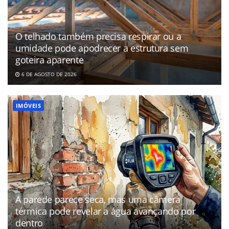
O telhado também precisa respirar ou a
umidade pode apodrecer a estrutura sem
goteira aparente
6 DE AGOSTO DE 2026
IMÓVEIS
A parede parece seca, mas uma câmera
térmica pode revelar a água avançando por
dentro