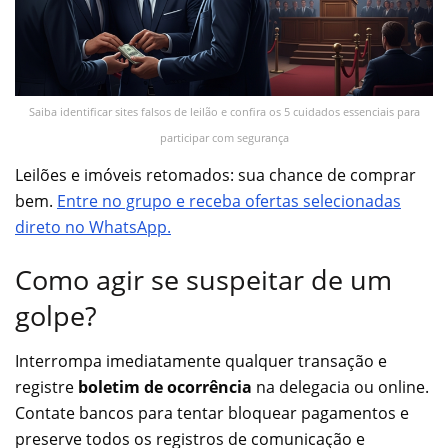
Saiba identificar sites falsos de leilão e confira os 5 cuidados essenciais para
participar com segurança
Leilões e imóveis retomados: sua chance de comprar
bem.
Entre no grupo e receba ofertas selecionadas
direto no WhatsApp.
Como agir se suspeitar de um
golpe?
Interrompa imediatamente qualquer transação e
registre
boletim de ocorrência
na delegacia ou online.
Contate bancos para tentar bloquear pagamentos e
preserve todos os registros de comunicação e