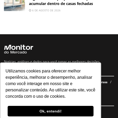
acumular dentro de casas fechadas
6 DE AGOSTO DE 2026
Notícias, análises e dados para você tomar as melhores decisões.
Utilizamos cookies para oferecer melhor
Navegue no site
experiência, melhorar o desempenho, analisar
Últimas notícias
Quem somos
E-books gratuitos
Cursos
como você interage em nosso site e
Política de privacidade
personalizar conteúdo. Ao utilizar este site, você
concorda com o uso de cookies.
Siga nossas redes
Ok, entendi!