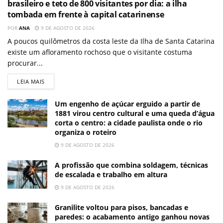
brasileiro e teto de 800 visitantes por dia: a ilha
tombada em frente à capital catarinense
POR
ANA
9 DE AGOSTO DE 2026
A poucos quilômetros da costa leste da Ilha de Santa Catarina
existe um afloramento rochoso que o visitante costuma
procurar...
LEIA MAIS
Um engenho de açúcar erguido a partir de
1881 virou centro cultural e uma queda d’água
corta o centro: a cidade paulista onde o rio
organiza o roteiro
9 DE AGOSTO DE 2026
A profissão que combina soldagem, técnicas
de escalada e trabalho em altura
9 DE AGOSTO DE 2026
Granilite voltou para pisos, bancadas e
paredes: o acabamento antigo ganhou novas