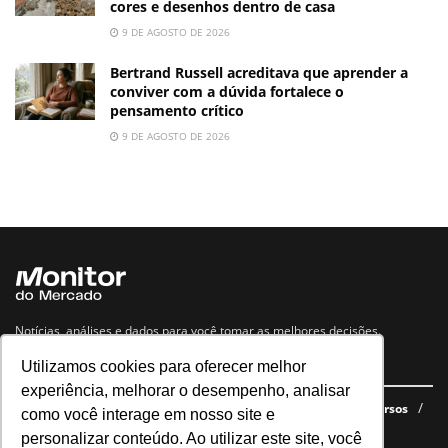
cores e desenhos dentro de casa
9 DE AGOSTO DE 2026
Bertrand Russell acreditava que aprender a
conviver com a dúvida fortalece o
pensamento crítico
9 DE AGOSTO DE 2026
Notícias, análises e dados para você tomar as melhores decisões.
Utilizamos cookies para oferecer melhor
Navegue no site
experiência, melhorar o desempenho, analisar
Últimas notícias
Quem somos
E-books gratuitos
Cursos
como você interage em nosso site e
Política de privacidade
personalizar conteúdo. Ao utilizar este site, você