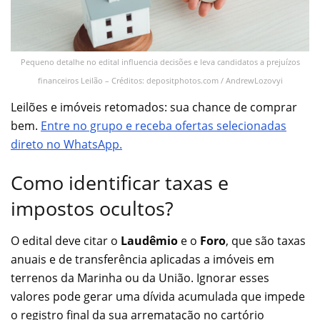
Pequeno detalhe no edital influencia decisões e leva candidatos a prejuízos
financeiros Leilão – Créditos: depositphotos.com / AndrewLozovyi
Leilões e imóveis retomados: sua chance de comprar
bem.
Entre no grupo e receba ofertas selecionadas
direto no WhatsApp.
Como identificar taxas e
impostos ocultos?
O edital deve citar o
Laudêmio
e o
Foro
, que são taxas
anuais e de transferência aplicadas a imóveis em
terrenos da Marinha ou da União. Ignorar esses
valores pode gerar uma dívida acumulada que impede
o registro final da sua arrematação no cartório