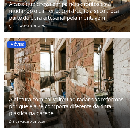
A casa que chega em painéis prontos está
mudando o canteiro: construção a seco troca
parte da obra artesanal pela montagem
8 DE AGOSTO DE 2026
IMÓVEIS
A pintura com cal voltou ao radar das reformas:
por que ela se comporta diferente da tinta
plástica na parede
8 DE AGOSTO DE 2026