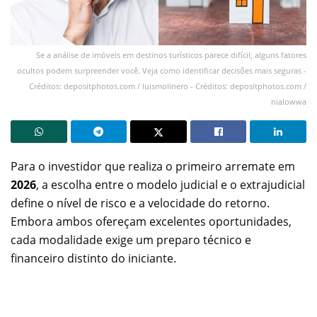
Se a análise de imóveis em destinos turísticos parece difícil, alguns fatores
ocultos podem surpreender você. Veja como identificar decisões mais seguras -
Créditos: depositphotos.com / luismolinero - Créditos: depositphotos.com /
nialowwa
Para o investidor que realiza o primeiro arremate em
2026
, a escolha entre o modelo judicial e o extrajudicial
define o nível de risco e a velocidade do retorno.
Embora ambos ofereçam excelentes oportunidades,
cada modalidade exige um preparo técnico e
financeiro distinto do iniciante.