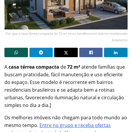
Por que a casa térrea compacta de 72 m² virou tendência em bairros residenciais
brasileiros
A
casa térrea compacta
de
72 m²
atende famílias que
buscam praticidade, fácil manutenção e uso eficiente
do espaço. Esse modelo é recorrente em bairros
residenciais brasileiros e se adapta bem a rotinas
urbanas, favorecendo iluminação natural e circulação
simples no dia a dia.]
Os melhores imóveis não chegam para todo mundo ao
mesmo tempo.
Entre no grupo e receba ofertas