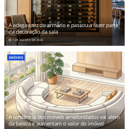
A adega saiu do armário e passou a fazer parte
da decoração da sala
7 DE AGOSTO DE 2026
IMÓVEIS
A tendência dos móveis arredondados vai além
da beleza e aumentam o valor do imóvel