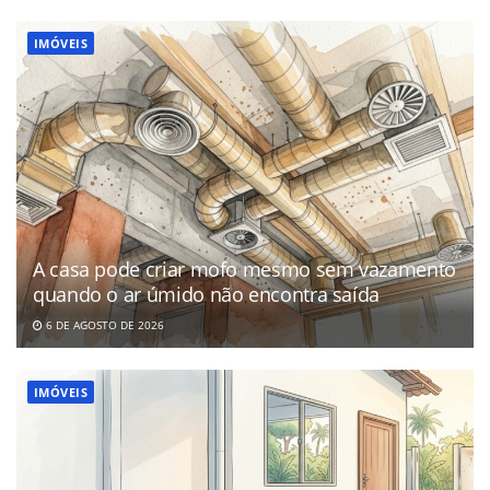
IMÓVEIS
A casa pode criar mofo mesmo sem vazamento
quando o ar úmido não encontra saída
6 DE AGOSTO DE 2026
IMÓVEIS