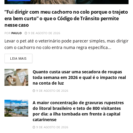
“Fui dirigir com meu cachorro no colo porque o trajeto
era bem curto” o que o Código de Trânsito permite
nesse caso
POR
PAULO
9 DE AGOSTO DE 2026
Levar o pet até o veterinário pode parecer simples, mas dirigir
com o cachorro no colo entra numa regra específica...
LEIA MAIS
Quanto custa usar uma secadora de roupas
toda semana em 2026 e qual é o impacto real
na conta de luz
9 DE AGOSTO DE 2026
A maior concentração de gravuras rupestres
do litoral brasileiro e teto de 800 visitantes
por dia: a ilha tombada em frente à capital
catarinense
9 DE AGOSTO DE 2026