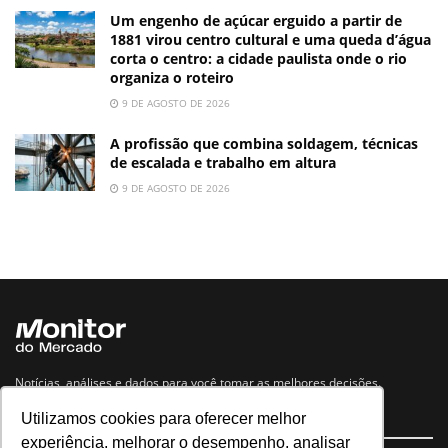
Um engenho de açúcar erguido a partir de
1881 virou centro cultural e uma queda d’água
corta o centro: a cidade paulista onde o rio
organiza o roteiro
9 DE AGOSTO DE 2026
A profissão que combina soldagem, técnicas
de escalada e trabalho em altura
9 DE AGOSTO DE 2026
Notícias, análises e dados para você tomar as melhores decisões.
Utilizamos cookies para oferecer melhor
Navegue no site
experiência, melhorar o desempenho, analisar